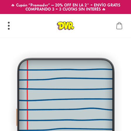
🔥 Cupón “Promodvr” — 20% OFF EN LA 2° + ENVÍO GRATIS
COMPRANDO 3 + 3 CUOTAS SIN INTERÉS 🔥