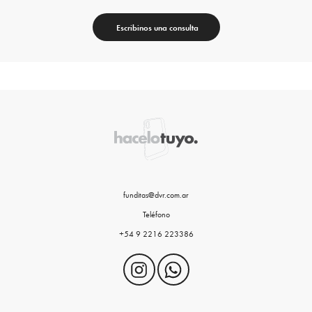
Escribinos una consulta
funditas@dvr.com.ar
Teléfono
+54 9 2216 223386