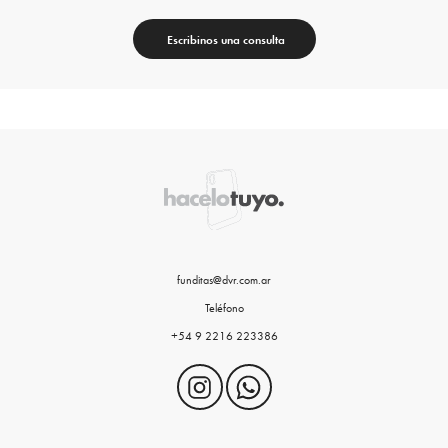
Escribinos una consulta
funditas@dvr.com.ar
Teléfono
+54 9 2216 223386