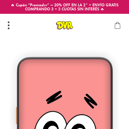
🔥 Cupón “Promodvr” — 20% OFF EN LA 2° + ENVÍO GRATIS
COMPRANDO 3 + 3 CUOTAS SIN INTERÉS 🔥