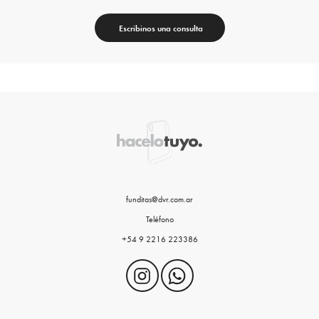
Escribinos una consulta
funditas@dvr.com.ar
Teléfono
+54 9 2216 223386