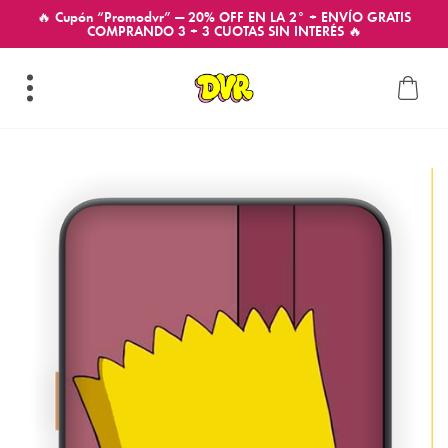
🔥 Cupón “Promodvr” — 20% OFF EN LA 2° + ENVÍO GRATIS
COMPRANDO 3 + 3 CUOTAS SIN INTERÉS 🔥