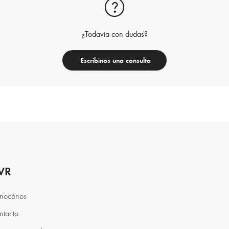
¿Todavia con dudas?
Escribinos una consulta
VR
nocénos
ntacto