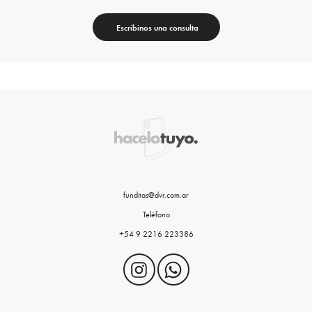
Escribinos una consulta
funditas@dvr.com.ar
Teléfono
+54 9 2216 223386