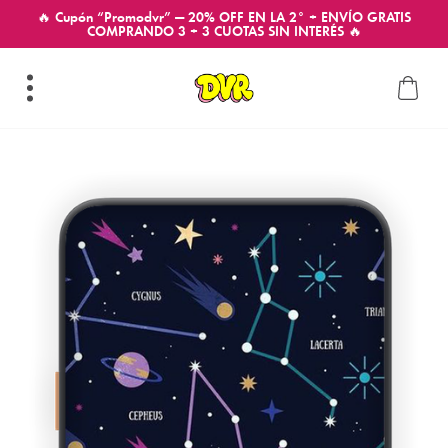
🔥 Cupón “Promodvr” — 20% OFF EN LA 2° + ENVÍO GRATIS
COMPRANDO 3 + 3 CUOTAS SIN INTERÉS 🔥