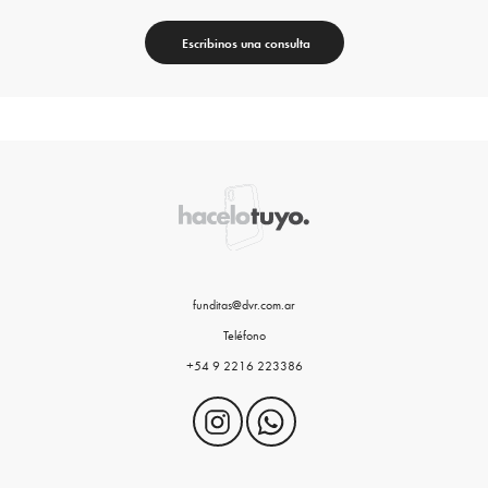
Escribinos una consulta
funditas@dvr.com.ar
Teléfono
+54 9 2216 223386