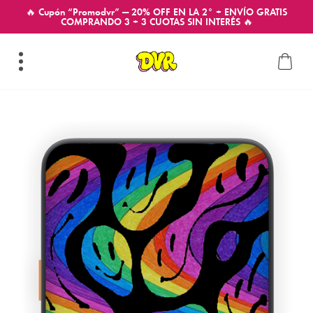
🔥 Cupón “Promodvr” — 20% OFF EN LA 2° + ENVÍO GRATIS
COMPRANDO 3 + 3 CUOTAS SIN INTERÉS 🔥