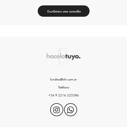
Escribinos una consulta
funditas@dvr.com.ar
Teléfono
+54 9 2216 223386