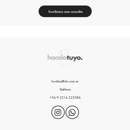
Escribinos una consulta
funditas@dvr.com.ar
Teléfono
+54 9 2216 223386