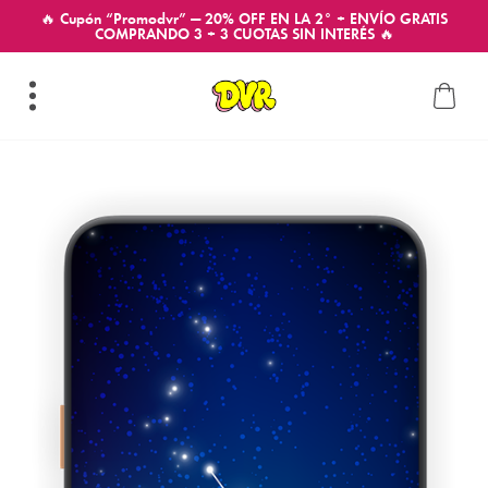
🔥 Cupón “Promodvr” — 20% OFF EN LA 2° + ENVÍO GRATIS
COMPRANDO 3 + 3 CUOTAS SIN INTERÉS 🔥