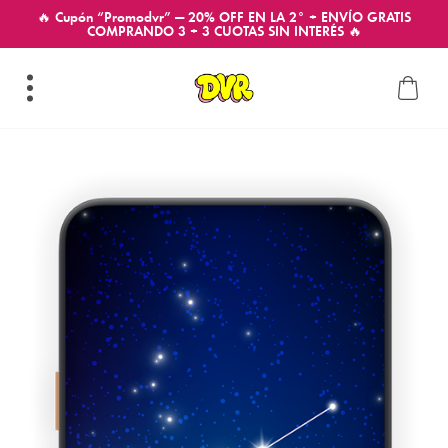
🔥 Cupón “Promodvr” — 20% OFF EN LA 2° + ENVÍO GRATIS
COMPRANDO 3 + 3 CUOTAS SIN INTERÉS 🔥