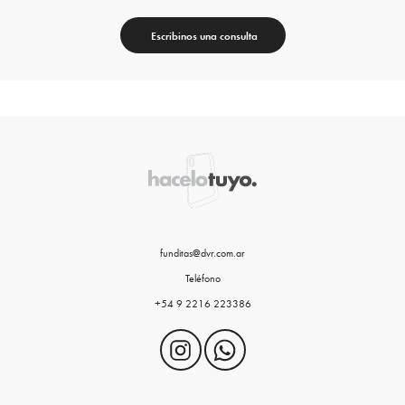
Escribinos una consulta
funditas@dvr.com.ar
Teléfono
+54 9 2216 223386