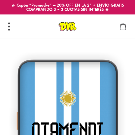
🔥 Cupón “Promodvr” — 20% OFF EN LA 2° + ENVÍO GRATIS
COMPRANDO 3 + 3 CUOTAS SIN INTERÉS 🔥