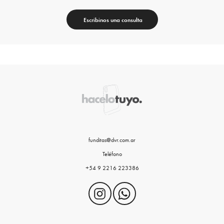
Escribinos una consulta
funditas@dvr.com.ar
Teléfono
+54 9 2216 223386