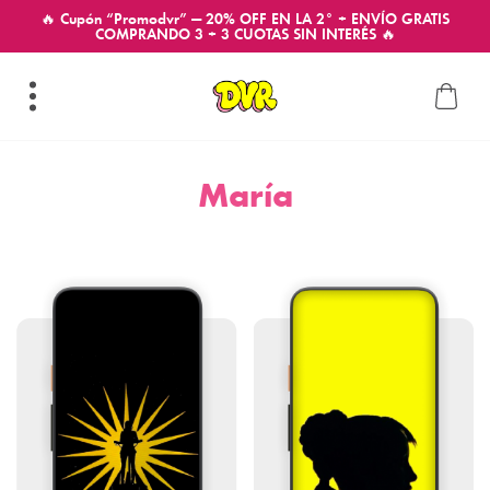
🔥 Cupón “Promodvr” — 20% OFF EN LA 2° + ENVÍO GRATIS
COMPRANDO 3 + 3 CUOTAS SIN INTERÉS 🔥
María