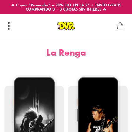
🔥 Cupón “Promodvr” — 20% OFF EN LA 2° + ENVÍO GRATIS
COMPRANDO 3 + 3 CUOTAS SIN INTERÉS 🔥
La Renga