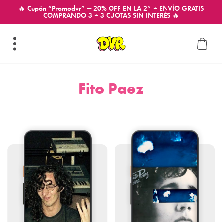
🔥 Cupón “Promodvr” — 20% OFF EN LA 2° + ENVÍO GRATIS
COMPRANDO 3 + 3 CUOTAS SIN INTERÉS 🔥
Fito Paez