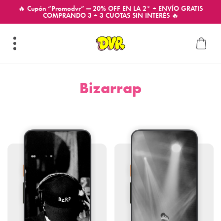
🔥 Cupón “Promodvr” — 20% OFF EN LA 2° + ENVÍO GRATIS
COMPRANDO 3 + 3 CUOTAS SIN INTERÉS 🔥
Bizarrap